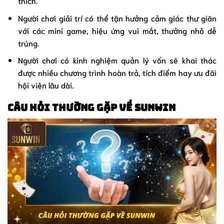
thích.
Người chơi giải trí có thể tận hưởng cảm giác thư giãn
với các mini game, hiệu ứng vui mắt, thưởng nhỏ dễ
trúng.
Người chơi có kinh nghiệm quản lý vốn sẽ khai thác
được nhiều chương trình hoàn trả, tích điểm hay ưu đãi
hội viên lâu dài.
Câu hỏi thường gặp về Sunwin