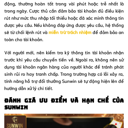
động, thường hoàn tất trong vài phút hoặc trễ nhất là
trong ngày. Cược thủ cần đảm bảo tài khoản đủ điều kiện
rút như mức thu nhập tối thiểu hoặc đã xác minh thông tin
được yêu cầu. Nếu không đáp ứng được yêu cầu, hệ thống
sẽ từ chối lệnh rút và
miễn trừ trách nhiệm
để đảm bảo an
toàn cho tài khoản.
Với người mới, nên kiểm tra kỹ thông tin tài khoản nhận
trước khi yêu cầu chuyển tiền về. Ngoài ra, không nên sử
dụng tài khoản ngân hàng của người khác để tránh phát
sinh rủi ro hay tranh chấp. Trong trường hợp có lỗi xảy ra,
tính năng hỗ trợ đổi thưởng Sunwin sẽ tự động hiện lên để
hướng dẫn xử lý chi tiết.
Đánh giá ưu điểm và hạn chế của
Sunwin