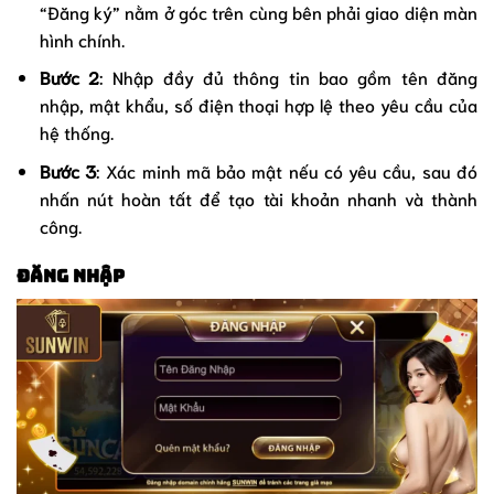
“Đăng ký” nằm ở góc trên cùng bên phải giao diện màn
hình chính.
Bước 2
: Nhập đầy đủ thông tin bao gồm tên đăng
nhập, mật khẩu, số điện thoại hợp lệ theo yêu cầu của
hệ thống.
Bước 3
: Xác minh mã bảo mật nếu có yêu cầu, sau đó
nhấn nút hoàn tất để tạo tài khoản nhanh và thành
công.
Đăng nhập