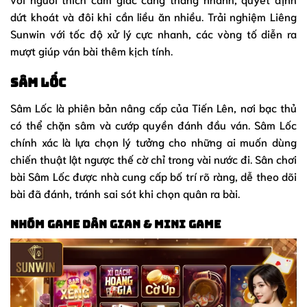
dứt khoát và đôi khi cần liều ăn nhiều. Trải nghiệm Liêng
Sunwin với tốc độ xử lý cực nhanh, các vòng tố diễn ra
mượt giúp ván bài thêm kịch tính.
Sâm Lốc
Sâm Lốc là phiên bản nâng cấp của Tiến Lên, nơi bạc thủ
có thể chặn sâm và cướp quyền đánh đầu ván. Sâm Lốc
chính xác là lựa chọn lý tưởng cho những ai muốn dùng
chiến thuật lật ngược thế cờ chỉ trong vài nước đi. Sân chơi
bài Sâm Lốc được nhà cung cấp bố trí rõ ràng, dễ theo dõi
bài đã đánh, tránh sai sót khi chọn quân ra bài.
Nhóm game dân gian & mini game