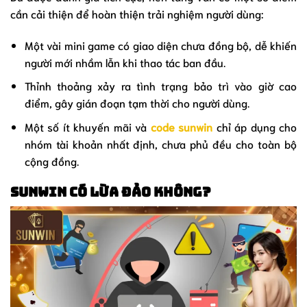
cần cải thiện để hoàn thiện trải nghiệm người dùng:
Một vài mini game có giao diện chưa đồng bộ, dễ khiến
người mới nhầm lẫn khi thao tác ban đầu.
Thỉnh thoảng xảy ra tình trạng bảo trì vào giờ cao
điểm, gây gián đoạn tạm thời cho người dùng.
Một số ít khuyến mãi và
code sunwin
chỉ áp dụng cho
nhóm tài khoản nhất định, chưa phủ đều cho toàn bộ
cộng đồng.
Sunwin có lừa đảo không?