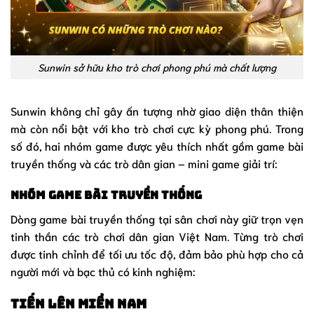
Sunwin sở hữu kho trò chơi phong phú mà chất lượng
Sunwin không chỉ gây ấn tượng nhờ giao diện thân thiện
mà còn nổi bật với kho trò chơi cực kỳ phong phú. Trong
số đó, hai nhóm game được yêu thích nhất gồm game bài
truyền thống và các trò dân gian – mini game giải trí:
Nhóm game bài truyền thống
Dòng game bài truyền thống tại sân chơi này giữ trọn vẹn
tinh thần các trò chơi dân gian Việt Nam. Từng trò chơi
được tinh chỉnh để tối ưu tốc độ, đảm bảo phù hợp cho cả
người mới và bạc thủ có kinh nghiệm:
Tiến Lên Miền Nam