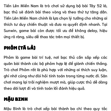
Tiến Lên Miền Nam là trò chơi sử dụng bộ bài Tây 52 lá,
bạc thủ sẽ đánh bài theo vòng và theo thứ tự tăng dần.
Tiến Lên Miền Nam chính là lựa chọn lý tưởng cho những ai
thích tư duy chiến thuật và đưa ra quyết định nhanh. Tại
Sunwin, game bài còn được tối ưu để không delay, hiệu
ứng rõ ràng, siêu dễ thao tác trên mọi thiết bị.
Phỏm (Tá Lả)
Phỏm là game bài trí tuệ, nơi bạc thủ cần sắp xếp các
quân bài thành các bộ phỏm hợp lệ để giành chiến thắng.
Trò chơi Phỏm rất là phù hợp với những ai thích suy luận,
ghi nhớ cũng như đòi hỏi tính toán trong từng nước đi. Sân
chơi mang lại trải nghiệm mượt mà, giúp cược thủ dễ dàng
theo dõi lượt đi và tính toán lối đánh hiệu quả.
Mậu Binh
Mậu Binh là trò chơi xếp bài thành ba chi theo quy tắc